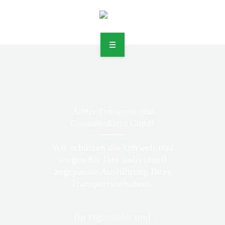
DIENSTLEISTUNGEN
UNTERNEHMEN
Arbter Transporte und
Containerdienst GmbH
JOBS
Wir schützen die Umwelt und
KONTAKT
sorgen für Ihre individuell
angepasste Ausführung Ihres
RECHTLICHES
Transportvorhabens.
Ihr regionaler und