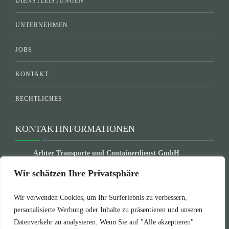
DIENSTLEISTUNGEN
UNTERNEHMEN
JOBS
KONTAKT
RECHTLICHES
KONTAKTINFORMATIONEN
Arbter Transporte und Containerdienst GmbH
Gewerbegebiet Die Haide 20
Wir schätzen Ihre Privatsphäre
65321 Heidenrod
Wir verwenden Cookies, um Ihr Surferlebnis zu verbessern,
+49-6124-72 24 73
personalisierte Werbung oder Inhalte zu präsentieren und unseren
+49-6124-72 54 20
Datenverkehr zu analysieren. Wenn Sie auf "Alle akzeptieren"