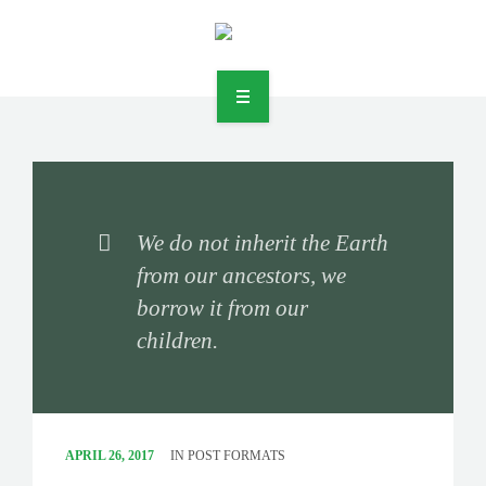
DIENSTLEISTUNGEN
UNTERNEHMEN
We do not inherit the Earth
from our ancestors, we
JOBS
borrow it from our
KONTAKT
children.
RECHTLICHES
APRIL 26, 2017
IN
POST FORMATS